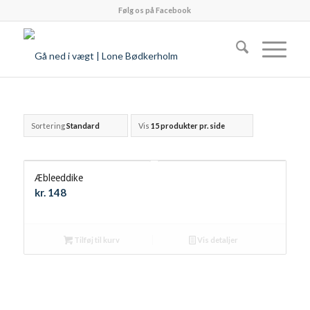
Følg os på Facebook
Sortering
Standard
Vis
15 produkter pr. side
Æbleeddike
kr.
148
Tilføj til kurv
Vis detaljer