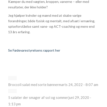
Kæmper du med vægten, kroppen, vanerne – eller med
resultater, der ikke holder?
Jeg hjælper kvinder og mænd med at skabe varige
forandringer, både fysisk og mentalt, med afsæt i ernæring,
spiseforståelse samt vane- og ACT-coaching og mere end
13 års erfaring.
Se Fødevarestyrelsens rapport her
Broccoli salat med sorte bønner
marts 24, 2022 - 8:07 am
5 salater der smager af sol og sommer
juni 29, 2020 -
1:13 pm