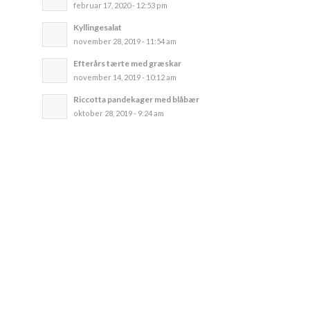
februar 17, 2020 - 12:53 pm
Kyllingesalat
november 28, 2019 - 11:54 am
Efterårs tærte med græskar
november 14, 2019 - 10:12 am
Riccotta pandekager med blåbær
oktober 28, 2019 - 9:24 am