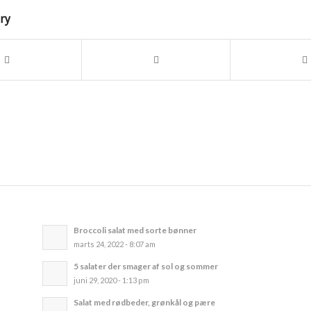
try
Broccoli salat med sorte bønner
marts 24, 2022 - 8:07 am
5 salater der smager af sol og sommer
juni 29, 2020 - 1:13 pm
Salat med rødbeder, grønkål og pære