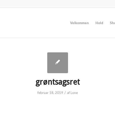
Velkommen
Hold
Sh
grøntsagsret
/
februar 18, 2019
af
Lone