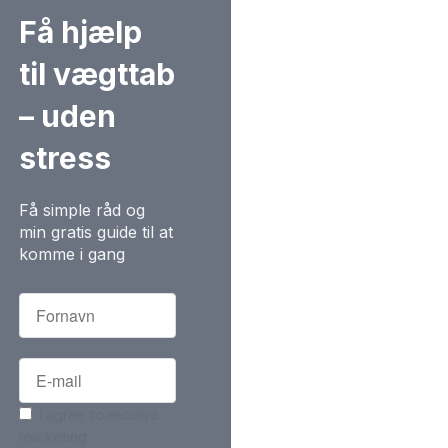
Få hjælp
til vægttab
– uden
stress
Få simple råd og
min gratis guide til at
komme i gang
I agree to receive
marketing