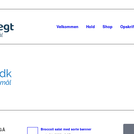
Velkommen
Hold
Shop
Opskrif
GÅ
Broccoli salat med sorte bønner