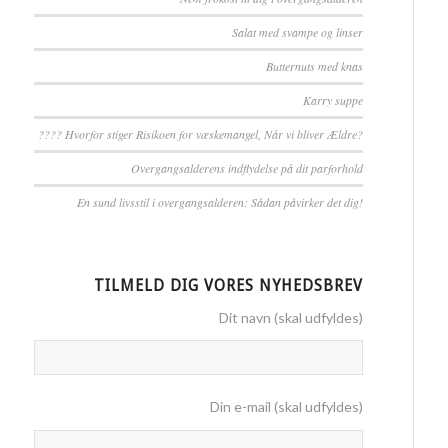
Salat med svampe og linser
Butternuts med knas
Karry suppe
????️ Hvorfor stiger Risikoen for væskemangel, Når vi bliver Ældre?
Overgangsalderens indflydelse på dit parforhold
En sund livsstil i overgangsalderen: Sådan påvirker det dig!
TILMELD DIG VORES NYHEDSBREV
Dit navn (skal udfyldes)
Din e-mail (skal udfyldes)