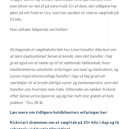
man bliver en del af på mine hold. En af dem, der tidligere har
gået på mit hold er Gry, som har opnået et større vægttab på
55 kilo.
Hun udtaler følgende om holdet:
At begynde et vægttabsforløb hos Lone handler ikke kun om
at lære madsystemet Sense at kende, men det
handler i høj
grad også om at møde op til et støttende fællesskab, hvor
medlemmerne udveksler erfaringer om mad og motivation, og
Lones inspirationsindlæg handler i lige så høj grad om
værktøjer til at bryde dårlige vaner og tankemønstre, som det
handler om, hvordan man f.eks. tilbereder en lækker frokost
efter Sense-principperne, og jeg har haft stor glæde af hele
pakken. ”
Gry 38 år.
Læs mere om tidligere holdklienters erfaringer
her
:
Kickstart drømmen om et vægttab på 25+ kilo i dag og få
rabatpris ved hurtig tilmelding!