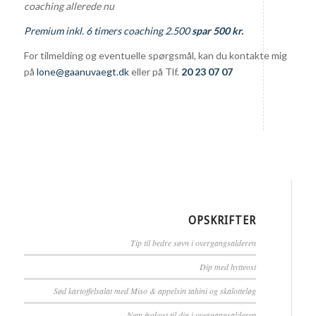
coaching allerede nu
Premium inkl. 6 timers coaching 2.500
spar 500 kr.
For tilmelding og eventuelle spørgsmål, kan du kontakte mig
på
lone@gaanuvaegt.dk
eller på Tlf.
20 23 07 07
OPSKRIFTER
Tip til bedre søvn i overgangsalderen
Dip med hytteost
Sød kartoffelsalat med Miso & appelsin tahini og skalotteløg
Nem frokost til dig i overgangsalderen