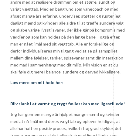
andre med at realisere drømmen om et større, sundt og
varigt vægttab. Med en baggrund som vanecoach og med
afsæt mange års erfaring, underviser, støtter og ruster jeg
dagligt mænd og kvinder i alle aldre til at træffe sundere valg
og skabe varige livsstilsvaner, der ikke går på kompromis med
værdier og som kan holdes på den lange bane – også efter,
man er nået i mål med sit vægttab. Alle er forskellige og
derfor individualiseres min tilgang ved at se på samspillet
mellem dine følelser, tanker, spisevaner samt din interaktion
med mad i sammenhæng med dit miljø. Min vision er, at du
skal føle dig mere i balance, sundere og derved lykkeligere.
Læs mere om mit hold her:
Bliv slank i et varmt og trygt fællesskab med ligestillede!
Jeg har gennem mange år hjulpet mange mænd og kvinder
med at nå i mål med deres vægttab og oplever heldigvis, at
alle har haft en positiv proces, hvilket i høj grad skyldes det
trygge, varme og sociale fællesskab med ligestillede, som