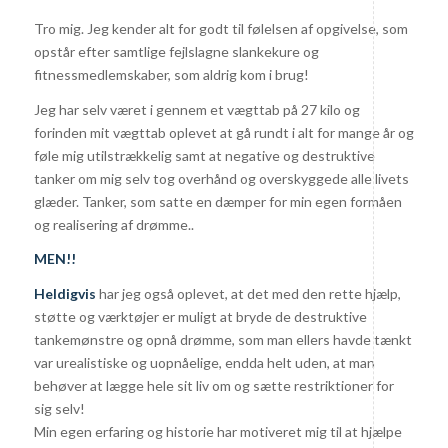
Tro mig. Jeg kender alt for godt til følelsen af opgivelse, som
opstår efter samtlige fejlslagne slankekure og
fitnessmedlemskaber, som aldrig kom i brug!
Jeg har selv været i gennem et vægttab på 27 kilo og
forinden mit vægttab oplevet at gå rundt i alt for mange år og
føle mig utilstrækkelig samt at negative og destruktive
tanker om mig selv tog overhånd og overskyggede alle livets
glæder. Tanker, som satte en dæmper for min egen formåen
og realisering af drømme..
MEN!!
Heldigvis
har jeg også oplevet, at det med den rette hjælp,
støtte og værktøjer er muligt at bryde de destruktive
tankemønstre og opnå drømme, som man ellers havde tænkt
var urealistiske og uopnåelige, endda helt uden, at man
behøver at lægge hele sit liv om og sætte restriktioner for
sig selv!
Min egen erfaring og historie har motiveret mig til at hjælpe