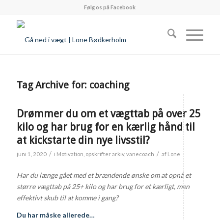
Følg os på Facebook
Tag Archive for:
coaching
Drømmer du om et vægttab på over 25
kilo og har brug for en kærlig hånd til
at kickstarte din nye livsstil?
/
/
juni 1, 2020
i
Motivation
,
opskrifter arkiv
,
vanecoach
af
Lone
Har du længe gået med et brændende ønske om at opnå et
større vægttab på 25+ kilo og har brug for et kærligt, men
effektivt skub til at komme i gang?
Du har måske allerede…