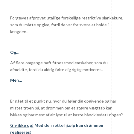
Forgæves afprøvet utallige forskellige restriktive slankekure,
som du måtte opgive, fordi de var for svære at holde i
længden…
Og…
Af flere omgange haft fitnessmedlemskaber, som du
afmeldte, fordi du aldrig følte dig rigtig motiveret..
Men…
Er nået til et punkt nu, hvor du føler dig opgivende og har
mistet troen på, at drømmen om et større vægttab kan
lykkes og har mest af alt lyst til at kaste håndklædet i ringen?
Giv ikke op!
Med den rette hjælp kan drømmen
realiseres!