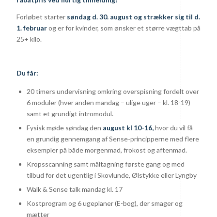
Forløbet starter
søndag d. 30. august og strækker sig til d.
1. februar
og er for kvinder, som ønsker et større vægttab på
25+ kilo.
Du får:
20 timers undervisning omkring overspisning fordelt over
6 moduler (hver anden mandag – ulige uger – kl. 18-19)
samt et grundigt intromodul.
Fysisk møde søndag den
august kl 10-16,
hvor du vil få
en grundig gennemgang af Sense-principperne med flere
eksempler på både morgenmad, frokost og aftenmad.
Kropsscanning samt måltagning første gang og med
tilbud for det ugentlig i Skovlunde, Ølstykke eller Lyngby
Walk & Sense talk mandag kl. 17
Kostprogram og 6 ugeplaner (E-bog), der smager og
mætter