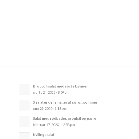
Broccoli salat med sorte bønner
marts 24, 2022 - 8:07 am
5 salater der smager af sol og sommer
juni 29, 2020 - 1:13 pm
Salat med rødbeder, grønkål og pære
februar 17, 2020 - 12:53 pm
Kyllingesalat