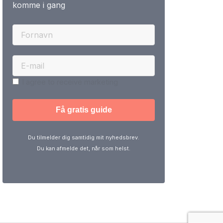
komme i gang
I agree to receive marketing
Du tilmelder dig samtidig mit nyhedsbrev.
Du kan afmelde det, når som helst.