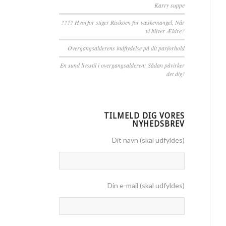
Karry suppe
????️ Hvorfor stiger Risikoen for væskemangel, Når
vi bliver Ældre?
Overgangsalderens indflydelse på dit parforhold
En sund livsstil i overgangsalderen: Sådan påvirker
det dig!
TILMELD DIG VORES
NYHEDSBREV
Dit navn (skal udfyldes)
Din e-mail (skal udfyldes)