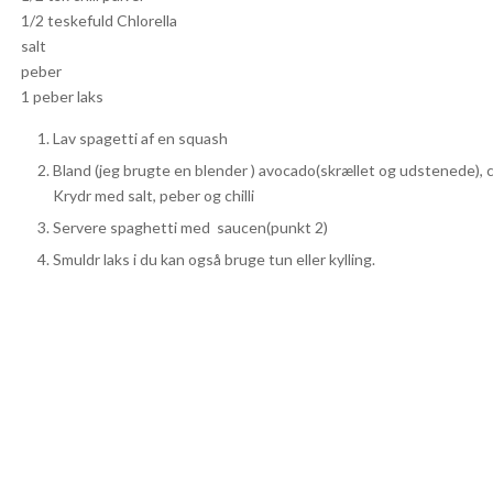
1/2 teskefuld Chlorella
salt
peber
1 peber laks
Lav spagetti af en squash
Bland (jeg brugte en blender ) avocado(skrællet og udstenede), chl
Krydr med salt, peber og chilli
Servere spaghetti med saucen(punkt 2)
Smuldr laks i du kan også bruge tun eller kylling.