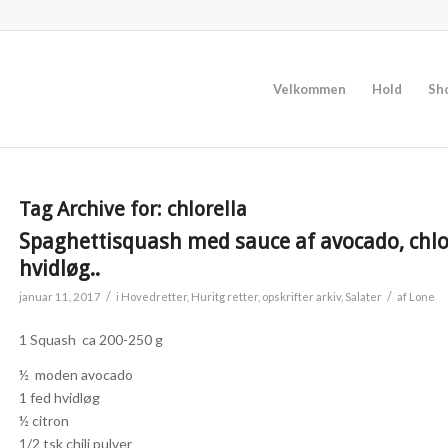
Velkommen
Hold
Sh
Tag Archive for:
chlorella
Spaghettisquash med sauce af avocado, chlore
hvidløg..
/
/
januar 11, 2017
i
Hovedretter
,
Huritg retter
,
opskrifter arkiv
,
Salater
af
Lone
1 Squash ca 200-250 g
½ moden avocado
1 fed hvidløg
½ citron
1/2 tsk chili pulver