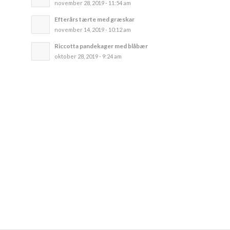
november 28, 2019 - 11:54 am
Efterårs tærte med græskar
november 14, 2019 - 10:12 am
Riccotta pandekager med blåbær
oktober 28, 2019 - 9:24 am