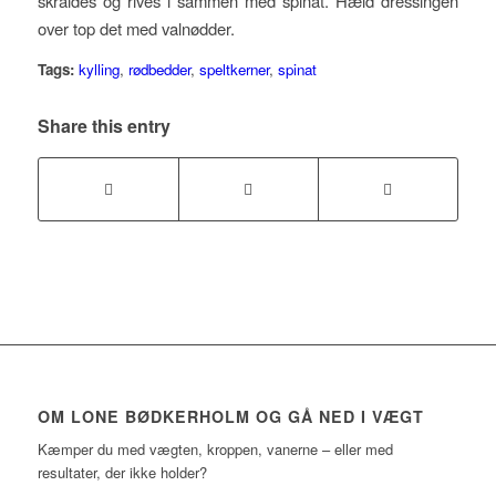
skraldes og rives i sammen med spinat. Hæld dressingen
over top det med valnødder.
Tags:
kylling
,
rødbedder
,
speltkerner
,
spinat
Share this entry
OM LONE BØDKERHOLM OG GÅ NED I VÆGT
Kæmper du med vægten, kroppen, vanerne – eller med
resultater, der ikke holder?