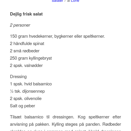
/
Salater
af
Lone
Dejlig frisk salat
2 personer
150 gram hvedekerner, bygkerner eller speltkerner.
2 håndfulde spinat
2 små rødbeder
250 gram kyllingebryst
2 spsk. valnødder
Dressing
1 spsk. hvid balsamico
½ tsk. dijonsennep
2 spsk. olivenolie
Salt og peber
Tilsæt balsamico til dressingen. Kog speltkerner efter
anvisning på pakken. Kylling steges på panden. Rødbeder