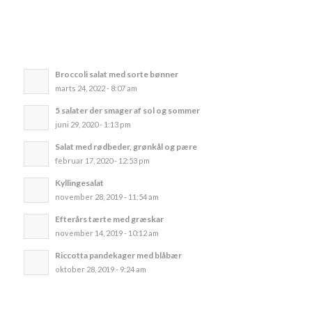
Broccoli salat med sorte bønner
marts 24, 2022 - 8:07 am
5 salater der smager af sol og sommer
juni 29, 2020 - 1:13 pm
Salat med rødbeder, grønkål og pære
februar 17, 2020 - 12:53 pm
Kyllingesalat
november 28, 2019 - 11:54 am
Efterårs tærte med græskar
november 14, 2019 - 10:12 am
Riccotta pandekager med blåbær
oktober 28, 2019 - 9:24 am