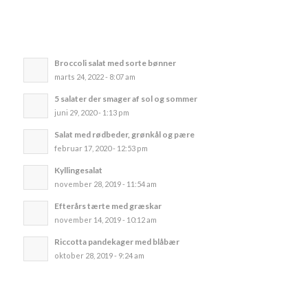
Broccoli salat med sorte bønner
marts 24, 2022 - 8:07 am
5 salater der smager af sol og sommer
juni 29, 2020 - 1:13 pm
Salat med rødbeder, grønkål og pære
februar 17, 2020 - 12:53 pm
Kyllingesalat
november 28, 2019 - 11:54 am
Efterårs tærte med græskar
november 14, 2019 - 10:12 am
Riccotta pandekager med blåbær
oktober 28, 2019 - 9:24 am