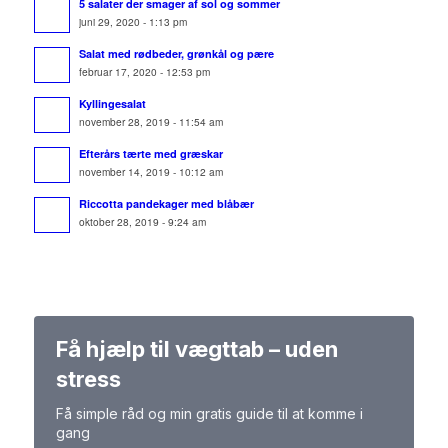
5 salater der smager af sol og sommer
juni 29, 2020 - 1:13 pm
Salat med rødbeder, grønkål og pære
februar 17, 2020 - 12:53 pm
Kyllingesalat
november 28, 2019 - 11:54 am
Efterårs tærte med græskar
november 14, 2019 - 10:12 am
Riccotta pandekager med blåbær
oktober 28, 2019 - 9:24 am
Få hjælp til vægttab – uden
stress
Få simple råd og min gratis guide til at komme i
gang