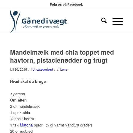
Følg os på Facebook
Mandelmælk med chia toppet med
havtorn, pistacienødder og frugt
/
/
juli 30, 2016
i
Uncategorized
af
Lone
Hvad skal du bruge
1 person
Om aften
2 dl mandelmælk
1 spsk chia
½ spsk hørfrø
1 tsk
Matcha
oprør i ½ dl varmt vand(70 grader)
20 gr rugbrød