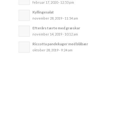
februar 17, 2020 - 12:53 pm
Kyllingesalat
november 28, 2019 - 11:54 am
Efterårs tærte med græskar
november 14, 2019 - 10:12 am
Riccotta pandekager med blåbær
oktober 28, 2019 - 9:24 am