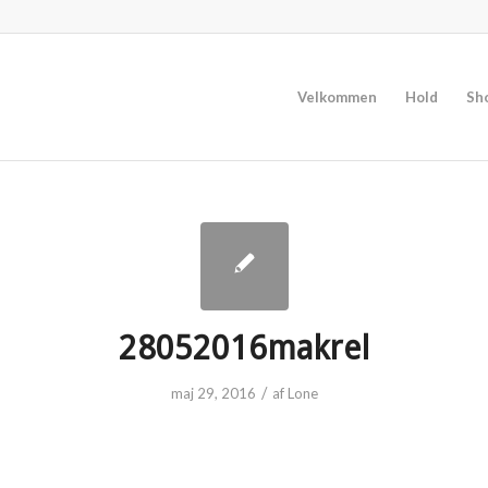
Velkommen
Hold
Sh
28052016makrel
/
maj 29, 2016
af
Lone