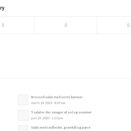
try
Broccoli salat med sorte bønner
marts 24, 2022 - 8:07 am
5 salater der smager af sol og sommer
juni 29, 2020 - 1:13 pm
Salat med rødbeder, grønkål og pære