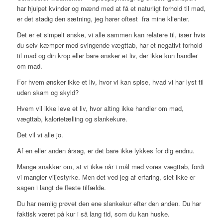
har hjulpet kvinder og mænd med at få et naturligt forhold til mad,
er det stadig den sætning, jeg hører oftest fra mine klienter.
Det er et simpelt ønske, vi alle sammen kan relatere til, især hvis
du selv kæmper med svingende vægttab, har et negativt forhold
til mad og din krop eller bare ønsker et liv, der ikke kun handler
om mad.
For hvem ønsker ikke et liv, hvor vi kan spise, hvad vi har lyst til
uden skam og skyld?
Hvem vil ikke leve et liv, hvor alting ikke handler om mad,
vægttab, kalorietælling og slankekure.
Det vil vi alle jo.
Af en eller anden årsag, er det bare ikke lykkes for dig endnu.
Mange snakker om, at vi ikke når i mål med vores vægttab, fordi
vi mangler viljestyrke. Men det ved jeg af erfaring, slet ikke er
sagen i langt de fleste tilfælde.
Du har nemlig prøvet den ene slankekur efter den anden. Du har
faktisk været på kur i så lang tid, som du kan huske.