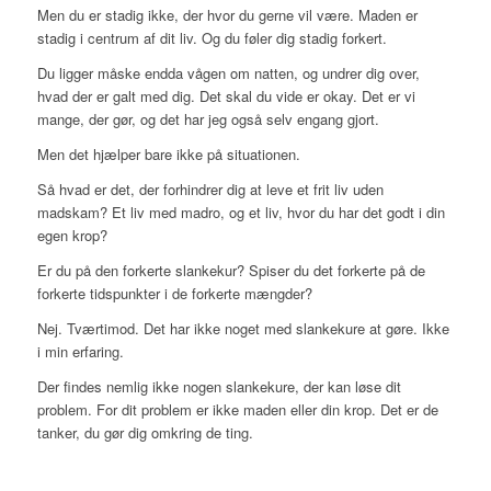
Men du er stadig ikke, der hvor du gerne vil være. Maden er
stadig i centrum af dit liv. Og du føler dig stadig forkert.
Du ligger måske endda vågen om natten, og undrer dig over,
hvad der er galt med dig. Det skal du vide er okay. Det er vi
mange, der gør, og det har jeg også selv engang gjort.
Men det hjælper bare ikke på situationen.
Så hvad er det, der forhindrer dig at leve et frit liv uden
madskam? Et liv med madro, og et liv, hvor du har det godt i din
egen krop?
Er du på den forkerte slankekur? Spiser du det forkerte på de
forkerte tidspunkter i de forkerte mængder?
Nej. Tværtimod. Det har ikke noget med slankekure at gøre. Ikke
i min erfaring.
Der findes nemlig ikke nogen slankekure, der kan løse dit
problem. For dit problem er ikke maden eller din krop. Det er de
tanker, du gør dig omkring de ting.