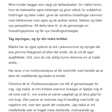
Mine kunder lægger stor vægt på fællesskabet, for i dette forum,
hvor de italesætter egne erfaringer og giver udtryk for subjektive
holdninger og deler viden, giver de narrative fortællinger sammen
med refleksioner over egne og de andres tanker, følelser og idéer
nye perspektiver. Alt dette fører til, at de gennemgår en
forandringsproces og får nye handlingsstrategier.
Tag styringen, og fyr din indre kritiker
:
Måske har du også oplevet at stå i prøverummet og slynget det
ene grimme tillægsord ud efter det andet, da du så dit eget
spejlbillede. Ord, som du nok aldrig kunne drømme om at kalde
andre…
Her laver vi en funktionanalyse af din selvkritik med henblik på at
lære dit medfølende jeg bedre at kende.
Christina 46 år “
Funktionsanalysen var lidt af gamechanger for
mig. Jeg indså, at min kritiske stemme forsøger at hjælpe mig til
nå mine mål fx. min ønske et større vægttab og at blive glad for
min krop. Den prøver at motivere mig til handling med kritik og
negative ord, men den opnår det modsatte. Jeg indså at mit
medfølende selv er meget mere støttende, motiverende og