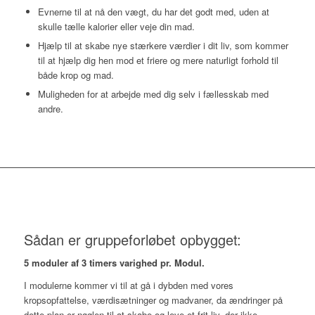
Evnerne til at nå den vægt, du har det godt med, uden at
skulle tælle kalorier eller veje din mad.
Hjælp til at skabe nye stærkere værdier i dit liv, som kommer
til at hjælp dig hen mod et friere og mere naturligt forhold til
både krop og mad.
Muligheden for at arbejde med dig selv i fællesskab med
andre.
Sådan er gruppeforløbet opbygget:
5 moduler af 3 timers varighed pr. Modul.
I modulerne kommer vi til at gå i dybden med vores
kropsopfattelse, værdisætninger og madvaner, da ændringer på
dette plan er nøglen til at skabe og leve et frit liv, der ikke