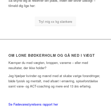
Så skynd dig at reserver din plads, inden der bliver udsolgt –
tilmeld dig lige her:
Tryl mig xx kg slankere
OM LONE BØDKERHOLM OG GÅ NED I VÆGT
Kæmper du med vægten, kroppen, vanerne – eller med
resultater, der ikke holder?
Jeg hjælper kvinder og mænd med at skabe varige forandringer,
både fysisk og mentalt, med afsæt i ernæring, spiseforståelse
samt vane- og ACT-coaching og mere end 13 års erfaring.
Se Fødevarestyrelsens rapport her