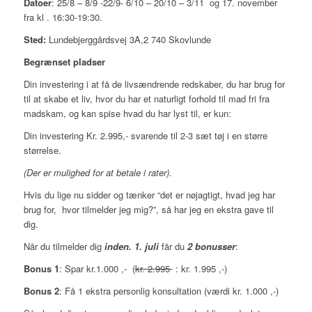
Datoer
: 25/8 – 8/9 -22/9- 6/10 – 20/10 – 3/11 og 17. november
fra kl . 16:30-19:30.
Sted:
Lundebjerggårdsvej 3A,2 740 Skovlunde
Begrænset pladser
Din investering i at få de livsændrende redskaber, du har brug for
til at skabe et liv, hvor du har et naturligt forhold til mad fri fra
madskam, og kan spise hvad du har lyst til, er kun:
Din investering Kr. 2.995,- svarende til 2-3 sæt tøj i en større
størrelse.
(Der er mulighed for at betale i rater).
Hvis du lige nu sidder og tænker “det er nøjagtigt, hvad jeg har
brug for, hvor tilmelder jeg mig?”, så har jeg en ekstra gave til
dig.
Når du tilmelder dig
inden. 1. juli
får du
2 bonusser
:
Bonus 1
: Spar kr.1.000 ,- (
kr. 2.995
: kr. 1.995 ,-)
Bonus 2
: Få 1 ekstra personlig konsultation (værdi kr. 1.000 ,-)