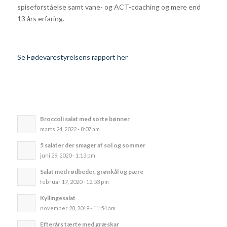
spiseforståelse samt vane- og ACT-coaching og mere end
13 års erfaring.
Se Fødevarestyrelsens rapport her
Broccoli salat med sorte bønner
marts 24, 2022 - 8:07 am
5 salater der smager af sol og sommer
juni 29, 2020 - 1:13 pm
Salat med rødbeder, grønkål og pære
februar 17, 2020 - 12:53 pm
Kyllingesalat
november 28, 2019 - 11:54 am
Efterårs tærte med græskar