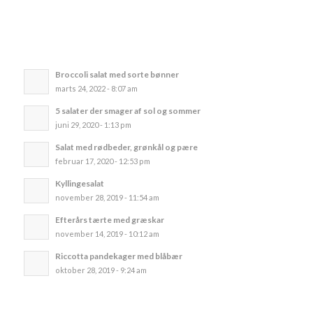
Broccoli salat med sorte bønner
marts 24, 2022 - 8:07 am
5 salater der smager af sol og sommer
juni 29, 2020 - 1:13 pm
Salat med rødbeder, grønkål og pære
februar 17, 2020 - 12:53 pm
Kyllingesalat
november 28, 2019 - 11:54 am
Efterårs tærte med græskar
november 14, 2019 - 10:12 am
Riccotta pandekager med blåbær
oktober 28, 2019 - 9:24 am