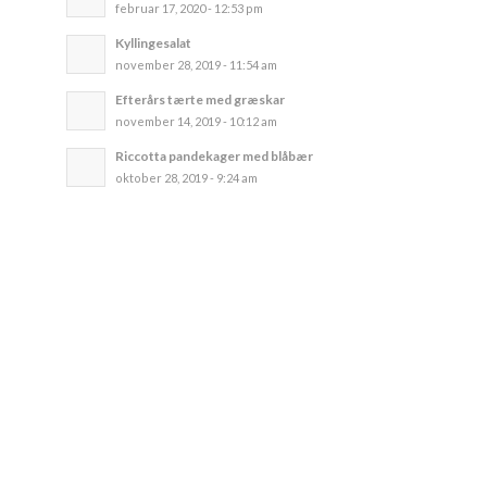
februar 17, 2020 - 12:53 pm
Kyllingesalat
november 28, 2019 - 11:54 am
Efterårs tærte med græskar
november 14, 2019 - 10:12 am
Riccotta pandekager med blåbær
oktober 28, 2019 - 9:24 am