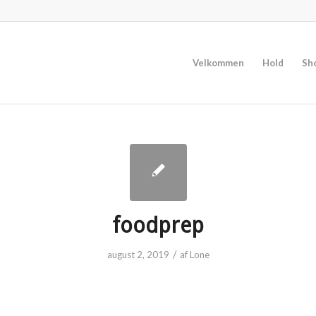
Velkommen
Hold
Sh
foodprep
/
august 2, 2019
af
Lone