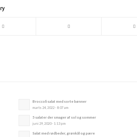
try
Broccoli salat med sorte bønner
marts 24, 2022 - 8:07 am
5 salater der smager af sol og sommer
juni 29, 2020 - 1:13 pm
Salat med rødbeder, grønkål og pære