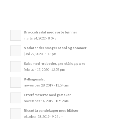
Broccoli salat med sorte bønner
marts 24, 2022 - 8:07 am
5 salater der smager af sol og sommer
juni 29, 2020 - 1:13 pm
Salat med rødbeder, grønkål og pære
februar 17, 2020 - 12:53 pm
Kyllingesalat
november 28, 2019 - 11:54 am
Efterårs tærte med græskar
november 14, 2019 - 10:12 am
Riccotta pandekager med blåbær
oktober 28, 2019 - 9:24 am