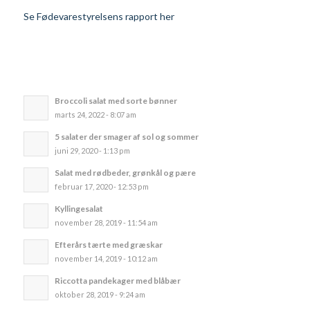
Se Fødevarestyrelsens rapport her
Broccoli salat med sorte bønner
marts 24, 2022 - 8:07 am
5 salater der smager af sol og sommer
juni 29, 2020 - 1:13 pm
Salat med rødbeder, grønkål og pære
februar 17, 2020 - 12:53 pm
Kyllingesalat
november 28, 2019 - 11:54 am
Efterårs tærte med græskar
november 14, 2019 - 10:12 am
Riccotta pandekager med blåbær
oktober 28, 2019 - 9:24 am