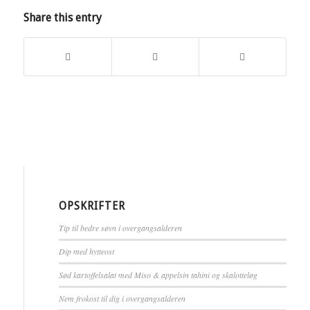
Share this entry
OPSKRIFTER
Tip til bedre søvn i overgangsalderen
Dip med hytteost
Sød kartoffelsalat med Miso & appelsin tahini og skalotteløg
Nem frokost til dig i overgangsalderen