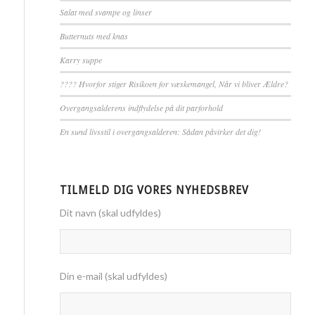
Salat med svampe og linser
Butternuts med knas
Karry suppe
????️ Hvorfor stiger Risikoen for væskemangel, Når vi bliver Ældre?
Overgangsalderens indflydelse på dit parforhold
En sund livsstil i overgangsalderen: Sådan påvirker det dig!
TILMELD DIG VORES NYHEDSBREV
Dit navn (skal udfyldes)
Din e-mail (skal udfyldes)