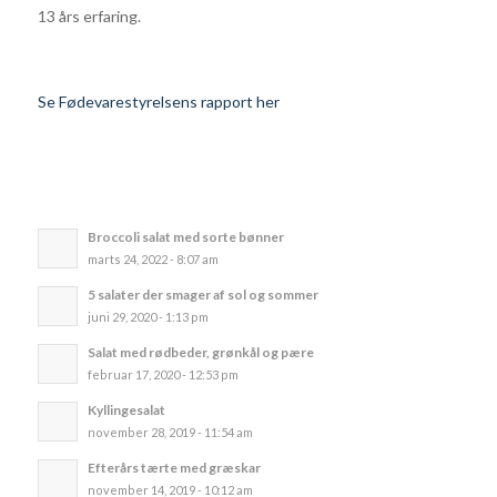
13 års erfaring.
Se Fødevarestyrelsens rapport her
Broccoli salat med sorte bønner
marts 24, 2022 - 8:07 am
5 salater der smager af sol og sommer
juni 29, 2020 - 1:13 pm
Salat med rødbeder, grønkål og pære
februar 17, 2020 - 12:53 pm
Kyllingesalat
november 28, 2019 - 11:54 am
Efterårs tærte med græskar
november 14, 2019 - 10:12 am