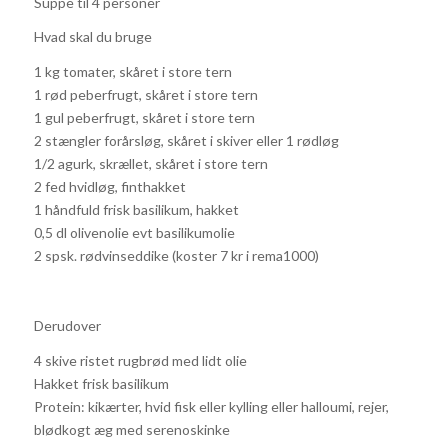
Suppe til 4 personer
Hvad skal du bruge
1 kg tomater, skåret i store tern
1 rød peberfrugt, skåret i store tern
1 gul peberfrugt, skåret i store tern
2 stængler forårsløg, skåret i skiver eller 1 rødløg
1/2 agurk, skrællet, skåret i store tern
2 fed hvidløg, finthakket
1 håndfuld frisk basilikum, hakket
0,5 dl olivenolie evt basilikumolie
2 spsk. rødvinseddike (koster 7 kr i rema1000)
Derudover
4 skive ristet rugbrød med lidt olie
Hakket frisk basilikum
Protein: kikærter, hvid fisk eller kylling eller halloumi, rejer,
blødkogt æg med serenoskinke