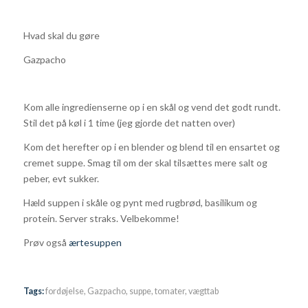
Hvad skal du gøre
Gazpacho
Kom alle ingredienserne op i en skål og vend det godt rundt.
Stil det på køl i 1 time (jeg gjorde det natten over)
Kom det herefter op i en blender og blend til en ensartet og
cremet suppe. Smag til om der skal tilsættes mere salt og
peber, evt sukker.
Hæld suppen i skåle og pynt med rugbrød, basilikum og
protein. Server straks. Velbekomme!
Prøv også
ærtesuppen
Tags:
fordøjelse
,
Gazpacho
,
suppe
,
tomater
,
vægttab