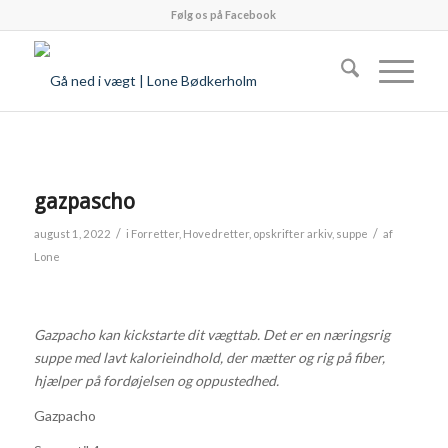
Følg os på Facebook
gazpascho
/
/
august 1, 2022
i
Forretter
,
Hovedretter
,
opskrifter arkiv
,
suppe
af
Lone
Gazpacho kan kickstarte dit vægttab. Det er en næringsrig
suppe med lavt kalorieindhold, der mætter og rig på fiber,
hjælper på fordøjelsen og oppustedhed.
Gazpacho