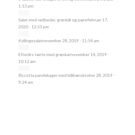
1:13 pm
Salat med rødbeder, grønkål og pære
februar 17,
2020 - 12:53 pm
Kyllingesalat
november 28, 2019 - 11:54 am
Efterårs tærte med græskar
november 14, 2019 -
10:12 am
Riccotta pandekager med blåbær
oktober 28, 2019 -
9:24 am