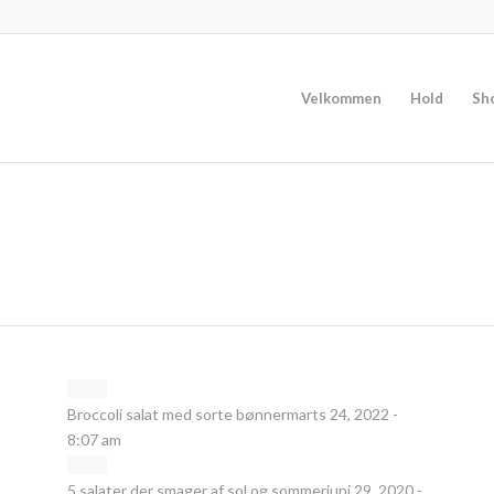
Velkommen
Hold
Sh
Broccoli salat med sorte bønner
marts 24, 2022 -
8:07 am
5 salater der smager af sol og sommer
juni 29, 2020 -