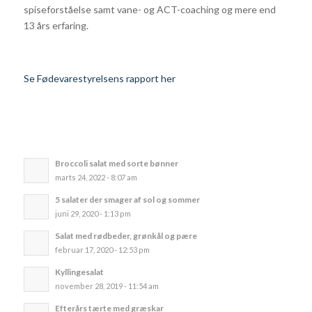
spiseforståelse samt vane- og ACT-coaching og mere end
13 års erfaring.
Se Fødevarestyrelsens rapport her
Broccoli salat med sorte bønner
marts 24, 2022 - 8:07 am
5 salater der smager af sol og sommer
juni 29, 2020 - 1:13 pm
Salat med rødbeder, grønkål og pære
februar 17, 2020 - 12:53 pm
Kyllingesalat
november 28, 2019 - 11:54 am
Efterårs tærte med græskar