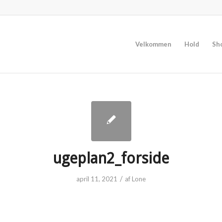
Velkommen
Hold
Sh
ugeplan2_forside
/
april 11, 2021
af
Lone