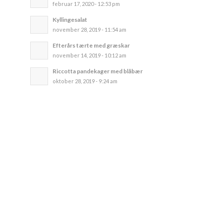
februar 17, 2020 - 12:53 pm
Kyllingesalat
november 28, 2019 - 11:54 am
Efterårs tærte med græskar
november 14, 2019 - 10:12 am
Riccotta pandekager med blåbær
oktober 28, 2019 - 9:24 am