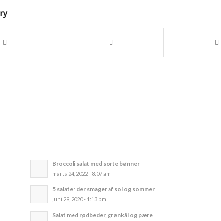
try
Broccoli salat med sorte bønner
marts 24, 2022 - 8:07 am
5 salater der smager af sol og sommer
juni 29, 2020 - 1:13 pm
Salat med rødbeder, grønkål og pære