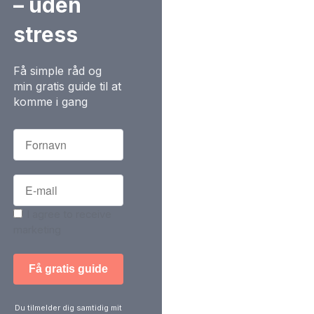
– uden
stress
Få simple råd og
min gratis guide til at
komme i gang
I agree to receive
marketing
Du tilmelder dig samtidig mit