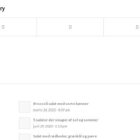
try
Broccoli salat med sorte bønner
marts 24, 2022 - 8:07 am
5 salater der smager af sol og sommer
juni 29, 2020 - 1:13 pm
Salat med rødbeder, grønkål og pære