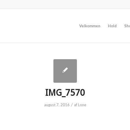
Velkommen
Hold
Sh
IMG_7570
/
august 7, 2016
af
Lone