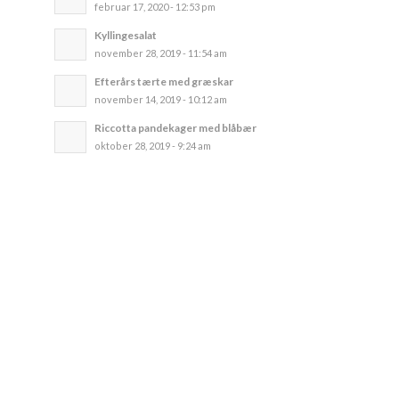
februar 17, 2020 - 12:53 pm
Kyllingesalat
november 28, 2019 - 11:54 am
Efterårs tærte med græskar
november 14, 2019 - 10:12 am
Riccotta pandekager med blåbær
oktober 28, 2019 - 9:24 am